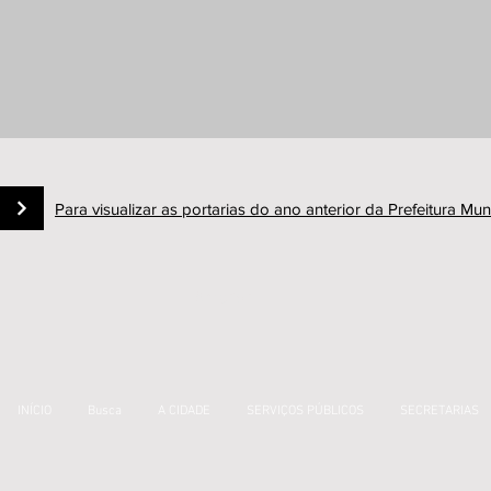
Para visualizar as portarias do ano anterior da Prefeitura Munic
Anterior
INÍCIO
Busca
A CIDADE
SERVIÇOS PÚBLICOS
SECRETARIAS