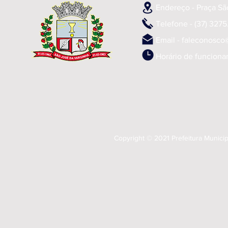
Endereço - Praça Sã
Telefone - (37) 3275.
Email -
faleconosco
Horário de funciona
Copyright © 2021 Prefeitura Munici