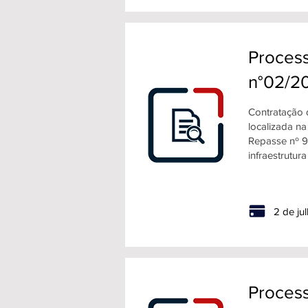
Process
n°02/2
Contratação 
localizada n
Repasse nº 9
infraestrutur
2 de ju
Process