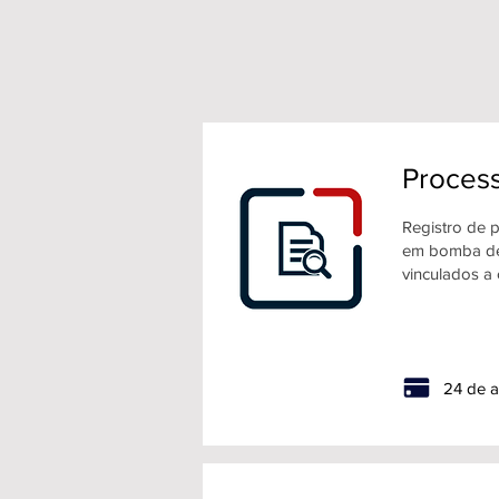
Process
Registro de 
em bomba de 
vinculados a 
24 de a