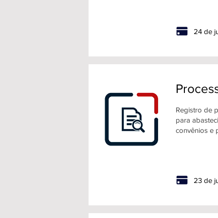
24 de j
Process
Registro de p
para abastec
convênios e p
23 de j