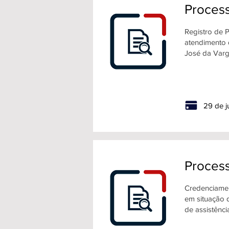
Process
Registro de 
atendimento 
José da Varg
29 de j
Process
Credenciamen
em situação d
de assistênc