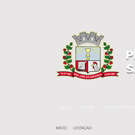
P
S
INÍCIO
A CIDADE
SERVIÇOS PÚBLICO
INÍCIO
LICITAÇÃO