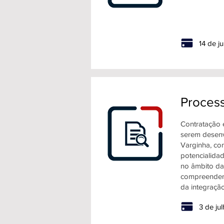
14 de j
Process
Contratação e
serem desenv
Varginha, com
potencialidad
no âmbito da 
compreendend
da integração
3 de ju