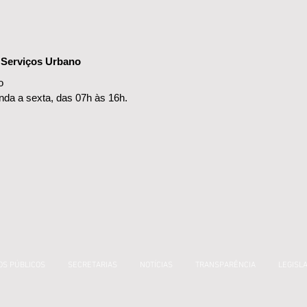
e Serviços Urbano
o
nda a sexta, das 07h às 16h.
OS PÚBLICOS
SECRETARIAS
NOTÍCIAS
TRANSPARÊNCIA
LEGISL