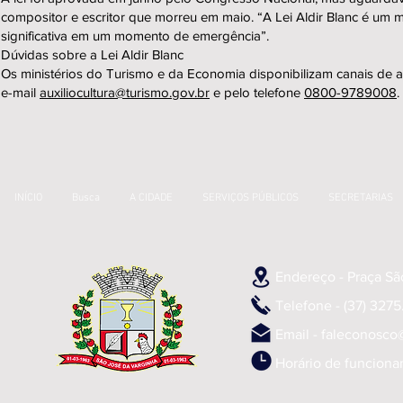
compositor e escritor que morreu em maio. “A Lei Aldir Blanc é um m
significativa em um momento de emergência”.
Dúvidas sobre a Lei Aldir Blanc
Os ministérios do Turismo e da Economia disponibilizam canais de at
e-mail
auxiliocultura@turismo.gov.br
e pelo telefone
0800-9789008
.
INÍCIO
Busca
A CIDADE
SERVIÇOS PÚBLICOS
SECRETARIAS
Endereço - Praça Sã
Telefone - (37) 3275.
Email -
faleconosco
Horário de funciona