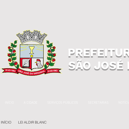
PREFEITUR
SÃO JOSÉ 
INÍCIO
A CIDADE
SERVIÇOS PÚBLICOS
SECRETARIAS
NOTÍCI
INÍCIO
LEI ALDIR BLANC