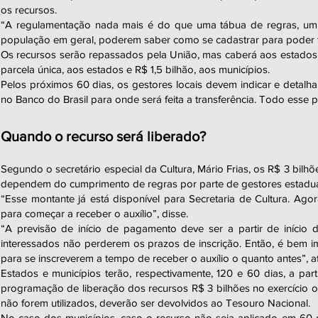
os recursos.
“A regulamentação nada mais é do que uma tábua de regras, um m
população em geral, poderem saber como se cadastrar para poder te
Os recursos serão repassados pela União, mas caberá aos estados e 
parcela única, aos estados e R$ 1,5 bilhão, aos municípios.
Pelos próximos 60 dias, os gestores locais devem indicar e detalh
no Banco do Brasil para onde será feita a transferência. Todo esse p
Quando o recurso será liberado?
Segundo o secretário especial da Cultura, Mário Frias, os R$ 3 bilh
dependem do cumprimento de regras por parte de gestores estadu
“Esse montante já está disponível para Secretaria de Cultura. Agor
para começar a receber o auxílio”, disse.
“A previsão de início de pagamento deve ser a partir de início
interessados não perderem os prazos de inscrição. Então, é bem i
para se inscreverem a tempo de receber o auxílio o quanto antes”, 
Estados e municípios terão, respectivamente, 120 e 60 dias, a pa
programação de liberação dos recursos R$ 3 bilhões no exercício or
não forem utilizados, deverão ser devolvidos ao Tesouro Nacional.
No caso dos municípios, caso o recurso não seja aplicado em 60 dia