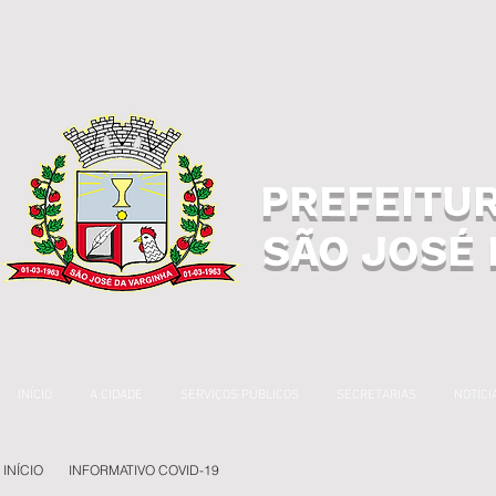
PREFEITUR
SÃO JOSÉ 
INÍCIO
A CIDADE
SERVIÇOS PÚBLICOS
SECRETARIAS
NOTÍCI
INÍCIO
INFORMATIVO COVID-19