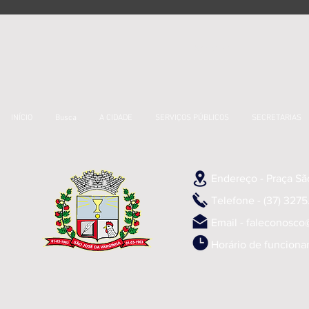
Anterior
INÍCIO
Busca
A CIDADE
SERVIÇOS PÚBLICOS
SECRETARIAS
Endereço - Praça Sã
Telefone - (37) 3275.
Email -
faleconosco
Horário de funciona