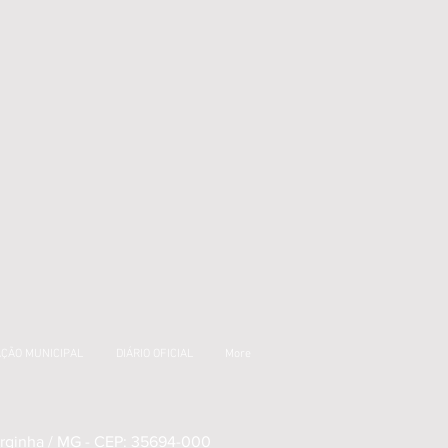
AÇÃO MUNICIPAL
DIÁRIO OFICIAL
More
Varginha / MG - CEP: 35694-000