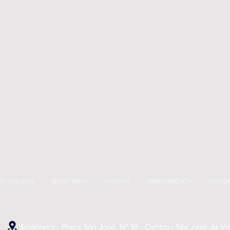
OS PÚBLICOS
SECRETARIAS
NOTÍCIAS
TRANSPARÊNCIA
LEGISL
Endereço - Praça São José, Nº 10 - Centro | São José da 