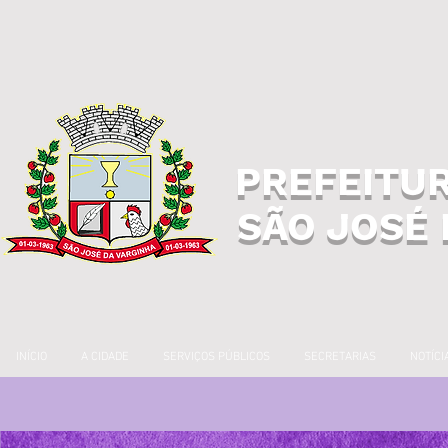
PREFEITUR
SÃO JOSÉ 
INÍCIO
A CIDADE
SERVIÇOS PÚBLICOS
SECRETARIAS
NOTÍCI