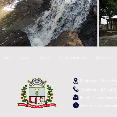
INÍCIO
Busca
A CIDADE
SERVIÇOS PÚBLICOS
SECRETARIAS
Endereço - Praça Sã
Telefone - (37) 3275.
Email -
faleconosco
Horário de funciona