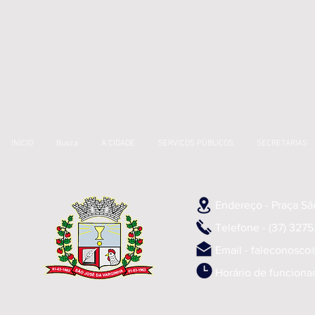
INÍCIO
Busca
A CIDADE
SERVIÇOS PÚBLICOS
SECRETARIAS
Endereço - Praça Sã
Telefone - (37) 3275.
Email -
faleconosco
Horário de funciona