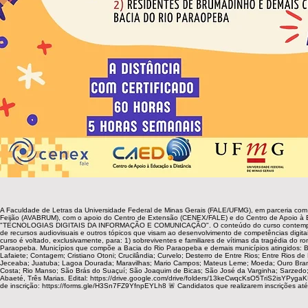
A Faculdade de Letras da Universidade Federal de Minas Gerais (FALE/UFMG), em parceria com
Feijão (AVABRUM), com o apoio do Centro de Extensão (CENEX/FALE) e do Centro de Apoio à E
"TECNOLOGIAS DIGITAIS DA INFORMAÇÃO E COMUNICAÇÃO". O conteúdo do curso contempla: noções
de recursos audiovisuais e outros tópicos que visam ao desenvolvimento de competências digita
curso é voltado, exclusivamente, para: 1) sobreviventes e familiares de vítimas da tragédia do
Paraopeba. Municípios que compõe a Bacia do Rio Paraopeba e demais municípios atingidos: B
Lafaiete; Contagem; Cristiano Otoni; Crucilândia; Curvelo; Desterro de Entre Rios; Entre Rios de M
Jeceaba; Juatuba; Lagoa Dourada; Maravilhas; Mario Campos; Mateus Leme; Moeda; Ouro Bran
Costa; Rio Manso; São Brás do Suaçuí; São Joaquim de Bicas; São José da Varginha; Sarzedo;
Abaeté, Três Marias. Edital: https://drive.google.com/drive/folders/13keCwqcKsO5TriS2isYPy
de inscrição: https://forms.gle/H3Sn7FZ9YfnpEYLh8 🚨 Candidatos que realizarem inscrições até 