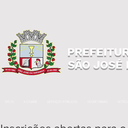
PREFEITUR
SÃO JOSÉ 
INÍCIO
A CIDADE
SERVIÇOS PÚBLICOS
SECRETARIAS
NOTÍCI